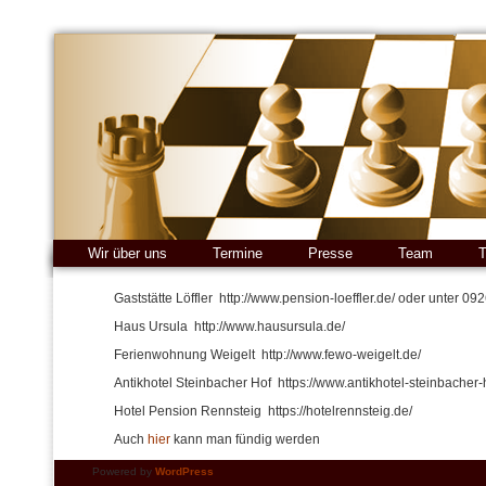
Wir über uns
Termine
Presse
Team
T
Gaststätte Löffler http://www.pension-loeffler.de/ oder unter 09
Haus Ursula http://www.hausursula.de/
Ferienwohnung Weigelt http://www.fewo-weigelt.de/
Antikhotel Steinbacher Hof https://www.antikhotel-steinbacher-
Hotel Pension Rennsteig https://hotelrennsteig.de/
Auch
hier
kann man fündig werden
Powered by
WordPress