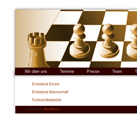
Wir über uns
Termine
Presse
Team
T
Endstand Einzel
Endstand Mannschaft
Fortschrittstabelle
Powered by
WordPress