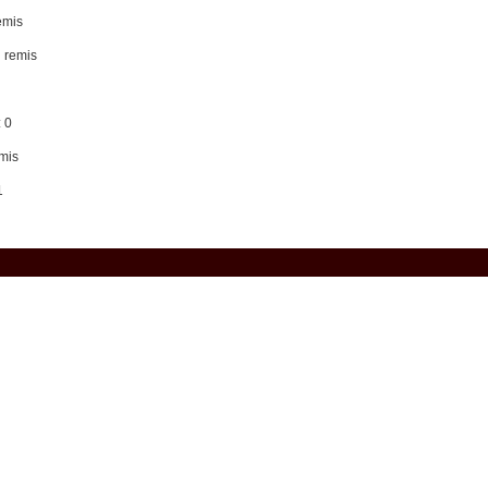
emis
 remis
 0
mis
1